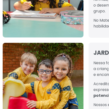
o desen
grupo.
No Mate
habilid
JARDI
Nessa f
a crian
e encan
Acredi
express
potenc
Nossos 