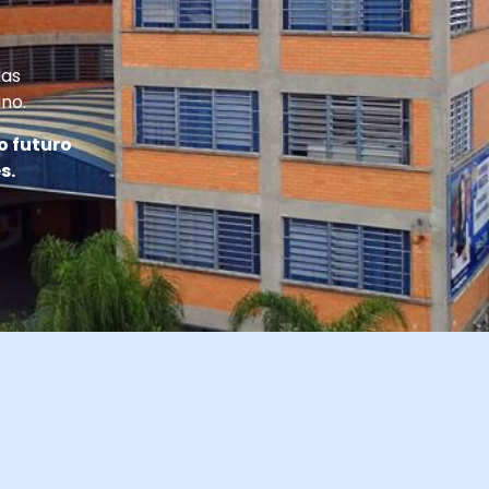
das
no.
o futuro
s.