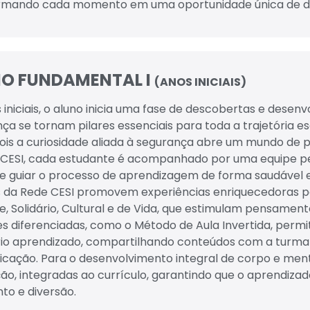
rmando cada momento em uma oportunidade única de d
NO FUNDAMENTAL I
(ANOS INICIAIS)
 iniciais, o aluno inicia uma fase de descobertas e dese
nça se tornam pilares essenciais para toda a trajetória 
 pois a curiosidade aliada à segurança abre um mundo de po
 CESI, cada estudante é acompanhado por uma equipe p
 e guiar o processo de aprendizagem de forma saudável e 
 da Rede CESI promovem experiências enriquecedoras por
, Solidário, Cultural e de Vida, que estimulam pensamento 
es diferenciadas, como o Método de Aula Invertida, perm
io aprendizado, compartilhando conteúdos com a turma
cação. Para o desenvolvimento integral de corpo e men
ão, integradas ao currículo, garantindo que o aprendizado
to e diversão.