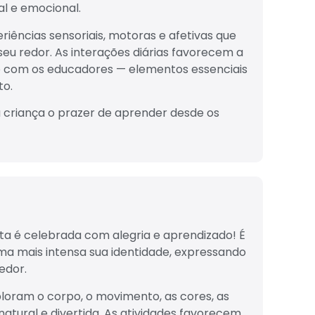
al e emocional.
iências sensoriais, motoras e afetivas que
eu redor. As interações diárias favorecem a
lo com os educadores — elementos essenciais
to.
a criança o prazer de aprender desde os
ta é celebrada com alegria e aprendizado! É
 mais intensa sua identidade, expressando
edor.
xploram o corpo, o movimento, as cores, as
atural e divertida. As atividades favorecem