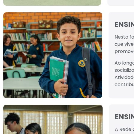
ENSI
Nesta f
que viv
promove
Ao longo
socializ
Atividad
contrib
ENSI
A Rede 