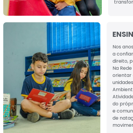
transfo
ENSI
Nos anos
a confia
direito,
Na Rede
orientar
unidades
Ambiente
Atividad
do própr
e comuni
de nataç
movimen