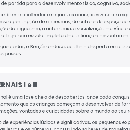
 de partida para o desenvolvimento físico, cognitivo, soci
mbiente acolhedor e seguro, as crianças vivenciam exper
 sua percepção de si mesmas, do outro e do espaço ao s
ção da linguagem, a autonomia, a socialização e o víncu
a trajetória escolar repleta de confiança e encantamen
 que cuidar, o Berçário educa, acolhe e desperta em cad
os passos.
NAIS I e II
nal é uma fase cheia de descobertas, onde cada conquis
omento que as crianças começam a desenvolver de forma
 emoções, vontades e curiosidades sobre o mundo ao seu r
 de experiências lúdicas e significativas, os pequenos e
as letras e os números, construindo saberes de maneira n