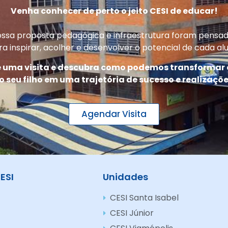
Venha conhecer de perto o jeito CESI de educar!
ssa proposta pedagógica e infraestrutura foram pensa
ra inspirar, acolher e desenvolver o potencial de cada alu
uma visita e descubra como podemos transformar 
o seu filho em uma trajetória de sucesso e realizaçõe
Agendar Visita
ESI
Unidades
CESI Santa Isabel
CESI Júnior