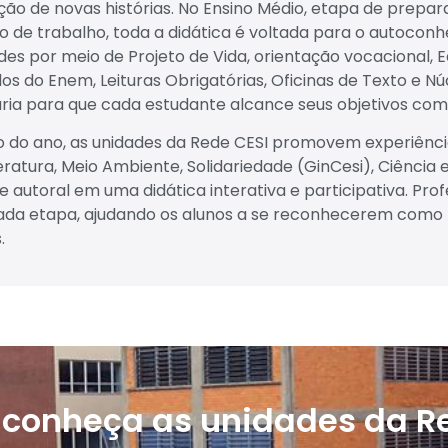
ção de novas histórias. No Ensino Médio, etapa de prepar
 de trabalho, toda a didática é voltada para o autoco
ades por meio de Projeto de Vida, orientação vocacional
os do Enem, Leituras Obrigatórias, Oficinas de Texto e N
ria para que cada estudante alcance seus objetivos com
o do ano, as unidades da Rede CESI promovem experiênci
teratura, Meio Ambiente, Solidariedade (GinCesi), Ciência
o e autoral em uma didática interativa e participativa. 
ada etapa, ajudando os alunos a se reconhecerem como pr
.
 conheça as unidades da R