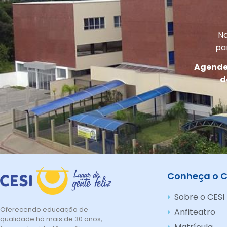
No
pa
Agende 
d
Conheça o C
Sobre o CESI
Oferecendo educação de
Anfiteatro
qualidade há mais de 30 anos,