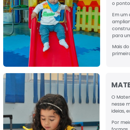
o ponto
Em um a
ampliam
constru
para um
Mais do
primeir
MATER
O Mater
nesse m
ideias,
Por meio
formas, 