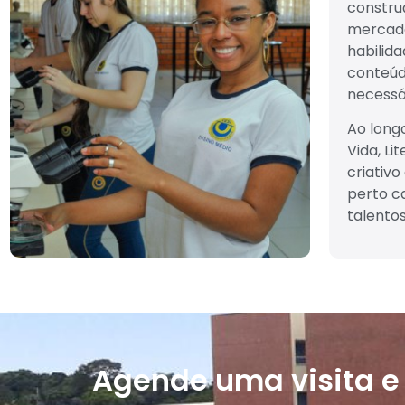
constru
mercado
habilid
conteúd
necessá
Ao long
Vida, Li
criativ
perto c
talentos
Agende uma visita e